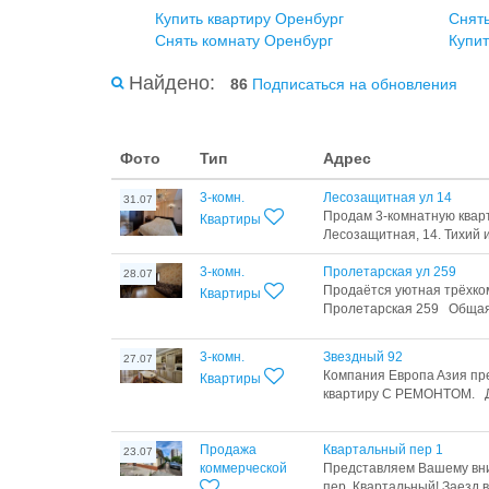
Купить квартиру Оренбург
Снять
Снять комнату Оренбург
Купит
Найдено:
86
Подписаться на обновления
Фото
Тип
Адрес
3-комн.
Лесозащитная ул 14
31.07
Продам 3-комнатную кварти
Квартиры
Лесозащитная, 14. Тихий и
3-комн.
Пролетарская ул 259
28.07
Продаётся уютная трёхком
Квартиры
Пролетарская 259 Общая 
3-комн.
Звездный 92
27.07
Кoмпания Eвpoпa Aзия п
Квартиры
квapтиру C PEМOНTОМ. Дo
Продажа
Квартальный пер 1
23.07
коммерческой
Представляем Вашему вни
пер. Квартальный! Заезд в