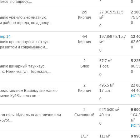
се, по адресу:...
0
2/5
27.8/15.5/11.5
2 10
2
нию уютную 2-комнатную,
Кирпич
м
75 5
районе города, по адресу:...
0
0
пер 14
4/4
197.8/97.8/15.7
12 4
2
нию просторную и светлую
Кирпич
м
62 6
 развитом и современном...
0
0
2
2
57.7 м
5 22
нию шикарный таунхаус,
Блок
1 сот.
90 5
с. Нежинка, ул. Пермская,...
0
0
2
2
495.5 м
22 0
представляeм Вaшему вниманию
Кирпич
17 сот.
44 4
мени Куйбышева по...
ИС "
0
2
2
92/15/30 м
9 60
од ключ. Идеально для жизни или
Смешаный
40 сот.
104 
2
бург,...
м
0
ИС "
2
1/17
111 м
9 99