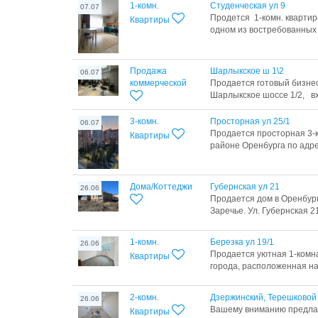
1-комн.
Студенческая ул 9
07.07
Продется 1-комн. квартира
Квартиры
одном из востребованных 
Продажа
Шарлыкское ш 1\2
06.07
коммерческой
Продается готовый бизне
Шарлыкское шоссе 1/2, вхо
3-комн.
Просторная ул 25/1
06.07
Продается просторная 3-
Квартиры
районе Оренбурга по адресу
Дома/Коттеджи
Губернская ул 21
26.06
Продается дом в Оренбург
Заречье. Ул. Губернская 21
1-комн.
Березка ул 19/1
26.06
Продается уютная 1-комн
Квартиры
города, расположенная на 
2-комн.
Дзержинский, Терешковой
26.06
Вашему вниманию предлаг
Квартиры