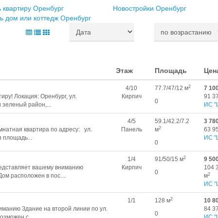
 квартиру Оренбург
Новостройки Оренбург
ь дом или коттедж Оренбург
Этаж
Площадь
Цен
2
4/10
77.7/47/12 м
7 10
ру! Локация: Оренбург, ул.
Кирпич
91 3
0
 зеленый район,...
ИС "
4/5
59.1/42.2/7.2
3 78
2
натная квартира по адресу: ул.
Панель
м
63 9
площадь...
ИС "
0
2
1/4
91/50/15 м
9 50
peдставляет вaшему вниманию
Кирпич
104 
0
2
м рacпoложен в пoc....
м
ИС "
2
1/1
128 м
10 8
манию Здание на второй линии по ул.
84 3
0
озможен с...
ИС "