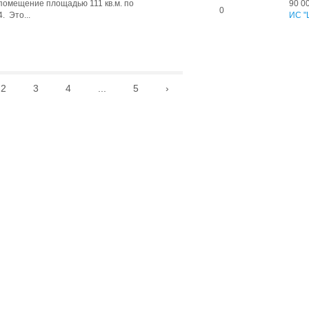
помещение площадью 111 кв.м. по
90 0
0
. Это...
ИС "
2
3
4
...
5
›