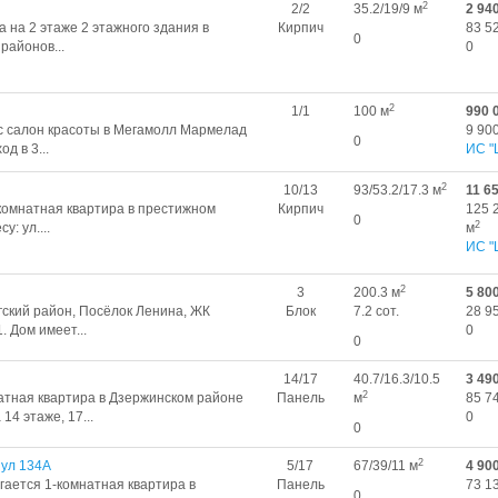
2
2/2
35.2/19/9 м
2 94
 на 2 этаже 2 этажного здания в
Кирпич
83 5
0
районов...
0
2
1/1
100 м
990 
с салон красоты в Мегамолл Мармелад
9 900
0
д в 3...
ИС "
2
10/13
93/53.2/17.3 м
11 6
комнатная квартира в престижном
Кирпич
125 
0
2
: ул....
м
ИС "
2
3
200.3 м
5 80
ский район, Посёлок Ленина, ЖК
Блок
7.2 сот.
28 9
. Дом имеет...
0
0
14/17
40.7/16.3/10.5
3 49
2
атная квартира в Дзержинском районе
Панель
м
85 7
14 этаже, 17...
0
0
2
 ул 134А
5/17
67/39/11 м
4 90
ается 1-комнатная квартира в
Панель
73 1
0