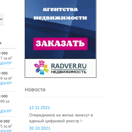
а
0 000
2
77 за м
ЦЕНТР"
0 000
2
59 за м
ЦЕНТР"
Новости
0 000
396 за
12.11.2021
ЦЕНТР"
Очередников на жилье занесут в
единый цифровой реестр
00 000
2
75 за м
20.10.2021
ЦЕНТР"