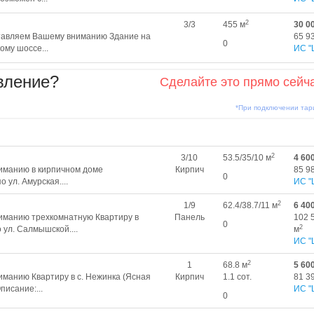
2
3/3
455 м
30 0
тавляем Вашему вниманию Здание на
65 9
0
ому шоссе...
ИС "
вление?
Сделайте это прямо сейч
*При подключении та
2
3/10
53.5/35/10 м
4 60
иманию в кирпичном доме
Кирпич
85 9
0
 ул. Амурская....
ИС "
2
1/9
62.4/38.7/11 м
6 40
манию трехкомнатную Квартиру в
Панель
102 
0
2
 ул. Салмышской....
м
ИС "
2
1
68.8 м
5 60
манию Квартиру в с. Нежинка (Ясная
Кирпич
1.1 сот.
81 3
писание:...
ИС "
0