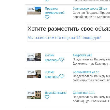
Продажа
беляевское шоссе 28 к.а
23.07
коммерческой
Срочная Продажа! Предс
первой линии по Беляевск
Хотите разместить свое объя
Мы разместим его еще на 14 площадок*
2-комн.
Амурская ул 8
20.07
Представляем Вашему вн
Квартиры
Двухкомнатную Квартиру по
3-комн.
Салмышская ул 52
17.07
Представляем Вашему вни
Квартиры
самом центре степного, по
Дома/Коттеджи
Солнечная 10/1
17.07
Представляем Вашему вни
поляна) , ул. Солнечная. О