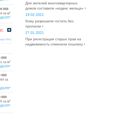
Для жителей многоквартирных
домов составили «кодекс жильца»
00 000
2
34 за м
19.02.2021
ЦЕНТР"
Кому разрешили гостить без
прописки
ас
27.01.2021
При регистрации старых прав на
рифа PRO
недвижимость отменили пошлину
0 000
2
81 за м
ЦЕНТР"
0 000
564 за
ЦЕНТР"
0 000
2
95 за м
ЦЕНТР"