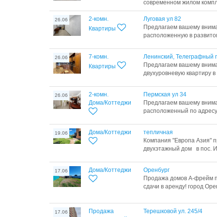
современном жилом комплек
2-комн.
Луговая ул 82
26.06
Предлагаем вашему внима
Квартиры
расположенную в развитом 
7-комн.
Ленинский, Телеграфный 
26.06
Предлагаем вашему внима
Квартиры
двухуровневую квартиру в
2-комн.
Пермская ул 34
26.06
Дома/Коттеджи
Предлагаем вашему внима
расположенный по адресу: 
Дома/Коттеджи
тепличная
19.06
Компания "Европа Aзия" 
двухэтажный дом в пос. И
Дома/Коттеджи
Оренбург
17.06
Продажа домов А-фрейм п
сдачи в аренду! город Орен
Продажа
Терешковой ул. 245/4
17.06